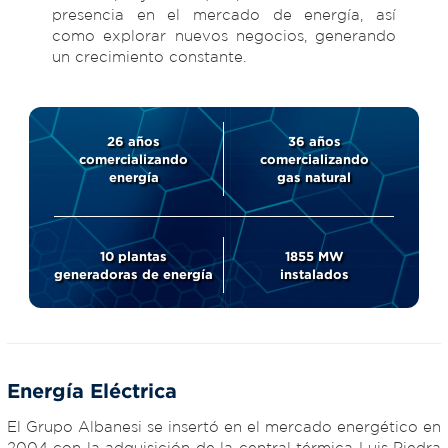
presencia en el mercado de energía, así
como explorar nuevos negocios, generando
un crecimiento constante.
26
años
36
años
comercializando
comercializando
energía
gas natural
10
plantas
1855
MW
generadoras de energía
instalados
Energía Eléctrica
El Grupo Albanesi se insertó en el mercado energético en
2004 con la adquisición de la central térmica Luis Piedra