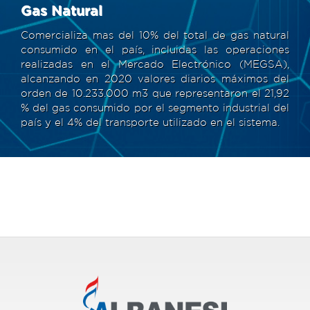
Gas Natural
Comercializa mas del 10% del total de gas natural
consumido en el país, incluidas las operaciones
realizadas en el Mercado Electrónico (MEGSA),
alcanzando en 2020 valores diarios máximos del
orden de 10.233.000 m3 que representaron el 21,92
% del gas consumido por el segmento industrial del
país y el 4% del transporte utilizado en el sistema.